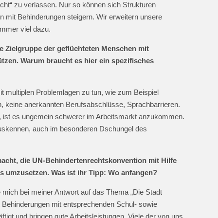
ht“ zu verlassen. Nur so können sich Strukturen
 mit Behinderungen steigern. Wir erweitern unsere
 immer viel dazu.
e Zielgruppe der geflüchteten Menschen mit
ützen. Warum braucht es hier ein spezifisches
it multiplen Problemlagen zu tun, wie zum Beispiel
, keine anerkannten Berufsabschlüsse, Sprachbarrieren.
or, ist es ungemein schwerer im Arbeitsmarkt anzukommen.
h auskennen, auch im besonderen Dschungel des
acht, die UN-Behindertenrechtskonvention mit Hilfe
s umzusetzen. Was ist ihr Tipp: Wo anfangen?
e mich bei meiner Antwort auf das Thema „Die Stadt
t Behinderungen mit entsprechenden Schul- sowie
igt und bringen gute Arbeitsleistungen. Viele der von uns