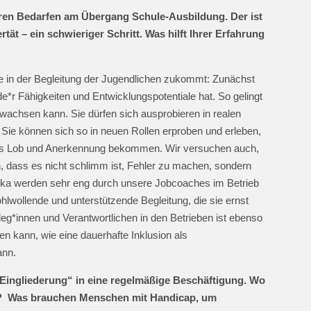
eren Bedarfen am Übergang Schule-Ausbildung. Der ist
tät – ein schwieriger Schritt. Was hilft Ihrer Erfahrung
lle in der Begleitung der Jugendlichen zukommt: Zunächst
e*r Fähigkeiten und Entwicklungspotentiale hat. So gelingt
wachsen kann. Sie dürfen sich ausprobieren in realen
. Sie können sich so in neuen Rollen erproben und erleben,
nfalls Lob und Anerkennung bekommen. Wir versuchen auch,
n, dass es nicht schlimm ist, Fehler zu machen, sondern
ktika werden sehr eng durch unsere Jobcoaches im Betrieb
hlwollende und unterstützende Begleitung, die sie ernst
eg*innen und Verantwortlichen in den Betrieben ist ebenso
n kann, wie eine dauerhafte Inklusion als
kann.
Eingliederung“ in eine regelmäßige Beschäftigung. Wo
e? Was brauchen Menschen mit Handicap, um