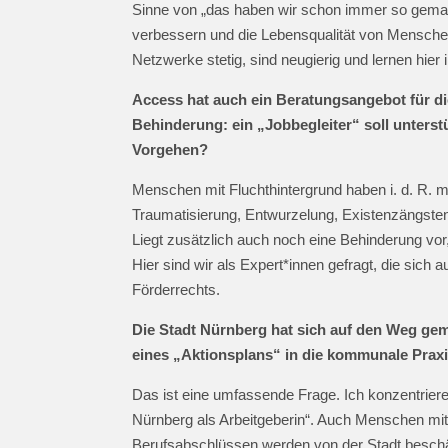
Sinne von „das haben wir schon immer so gemac
verbessern und die Lebensqualität von Menschen
Netzwerke stetig, sind neugierig und lernen hier
Access hat auch ein Beratungsangebot für di
Behinderung: ein „Jobbegleiter“ soll unterst
Vorgehen?
Menschen mit Fluchthintergrund haben i. d. R. m
Traumatisierung, Entwurzelung, Existenzängsten
Liegt zusätzlich auch noch eine Behinderung v
Hier sind wir als Expert*innen gefragt, die sic
Förderrechts.
Die Stadt Nürnberg hat sich auf den Weg gem
eines „Aktionsplans“ in die kommunale Praxi
Das ist eine umfassende Frage. Ich konzentrier
Nürnberg als Arbeitgeberin“. Auch Menschen mi
Berufsabschlüssen werden von der Stadt beschäft