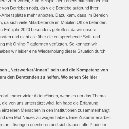
ere zum Vorteil, zum Beispiel der Lebensmittelhandel. Für
on Betrieben nötig, da viele Betriebe aufgrund ihrer
-Arbeitsplätze mehr anboten. Dazu kam, dass im Bereich
 da sich viele Mitarbeitende im Mobilen Office befanden.
 Frühjahr 2020 besonders getroffen, da wir unsere
sten und nicht alle über die entsprechende Soft- und
mit Online-Plattformen verfügten. So konnten wir
 haben wir leider eine Wiederholung dieser Situation durch
üssen „Netzwerker/-innen“ sein und die Kompetenz von
um den Beratenden zu helfen. Wo sehen Sie hier
 bedarf immer vieler Akteur*innen, wenn es um das Thema
 die von uns unterstützt wird. Ich habe die Erfahrung
 einzelnen Menschen in den Institutionen zusammenhängt
g und den Mut Neues zu wagen haben. Eine Zusammenarbeit
gten an Lösungen orientieren und sich trauen, alte Pfade im