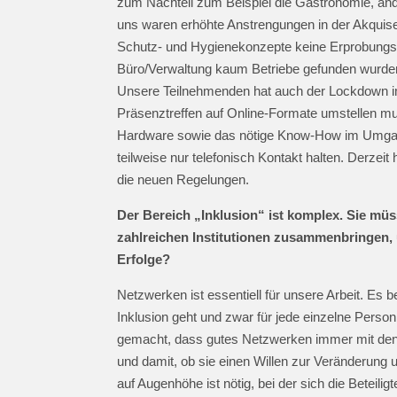
zum Nachteil zum Beispiel die Gastronomie, and
uns waren erhöhte Anstrengungen in der Akquise v
Schutz- und Hygienekonzepte keine Erprobungs
Büro/Verwaltung kaum Betriebe gefunden wurden,
Unsere Teilnehmenden hat auch der Lockdown im
Präsenztreffen auf Online-Formate umstellen mus
Hardware sowie das nötige Know-How im Umgang 
teilweise nur telefonisch Kontakt halten. Derzeit
die neuen Regelungen.
Der Bereich „Inklusion“ ist komplex. Sie m
zahlreichen Institutionen zusammenbringen, 
Erfolge?
Netzwerken ist essentiell für unsere Arbeit. Es
Inklusion geht und zwar für jede einzelne Person,
gemacht, dass gutes Netzwerken immer mit den
und damit, ob sie einen Willen zur Veränderun
auf Augenhöhe ist nötig, bei der sich die Beteili